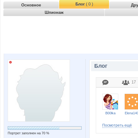
Блог
( 0 )
Основное
Др
Шпионаж
Блог
17
B00lka
Elena14
Посмотреть ещё
Портрет заполнен на 70 %