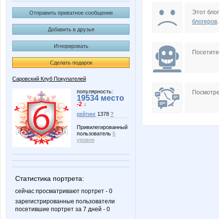
VanessaV
anela20
Этот блог
Отправить приватное сообщение
блогеров
.
Добавить в друзья
Игнорировать
vishenka77
маняш
Посетит
Сделать подарок
Саровский Клуб Покупателей
Лия2606
ЛУЧШАЯ
популярность:
Посмотре
19534 место
-2 ↓
рейтинг
1378
?
Привилегированный
пользователь
6
уровня
Статистика портрета:
сейчас просматривают портрет - 0
зарегистрированные пользователи
посетившие портрет за 7 дней - 0